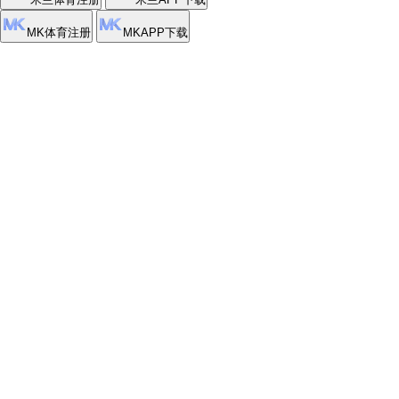
12
24/7
高清直播频道
赛事导航更新
98%
用户推荐率