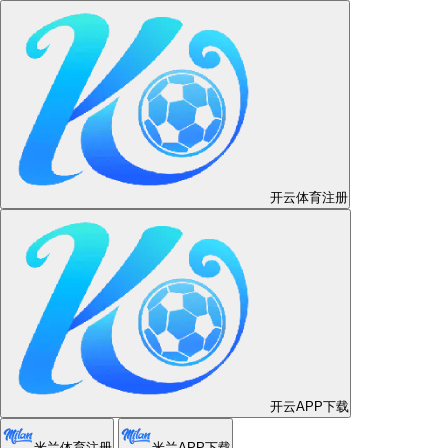
#世界杯冲啊#
世界杯看球网站导航｜
高清直播入口与手机观
看时间表
我们以绿色活力象征普及热血，用最清晰的导
航、最快捷的入口和最完整的赛事说明，把每个
高潮转化成您的掌声。不管是在地铁、在咖啡馆
还是在健身房，随时随地掀起为国喝彩的浪潮。
立即下载APP
注册并收藏